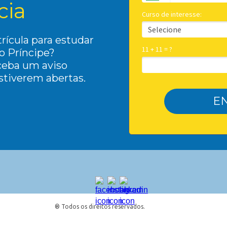
cia
Curso de interesse:
rícula para estudar
11 + 11 = ?
o Príncipe?
ceba um aviso
stiverem abertas.
E
® Todos os direitos reservados.