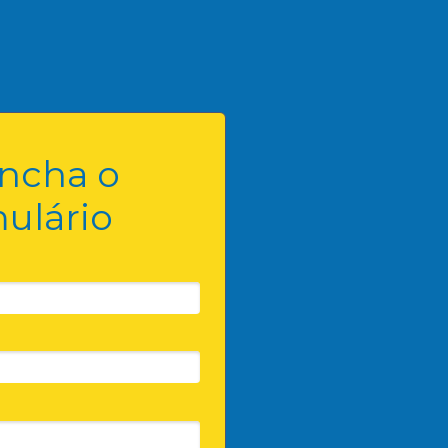
ncha o
ulário