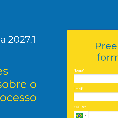
a 2027.1
Pree
form
es
Nome*
sobre o
Email*
rocesso
Celular*